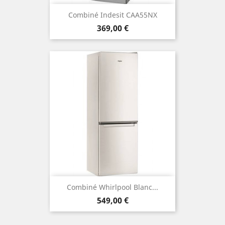
Combiné Indesit CAA55NX
Prix
369,00 €
Combiné Whirlpool Blanc...
Prix
549,00 €