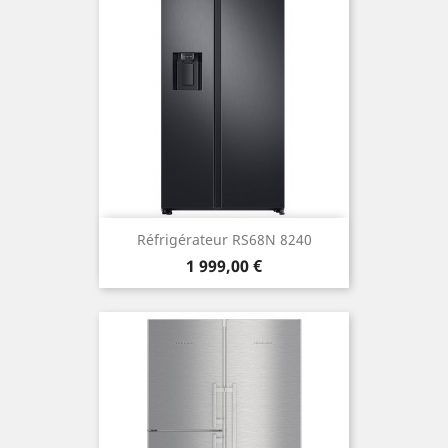
Réfrigérateur RS68N 8240
Prix
1 999,00 €