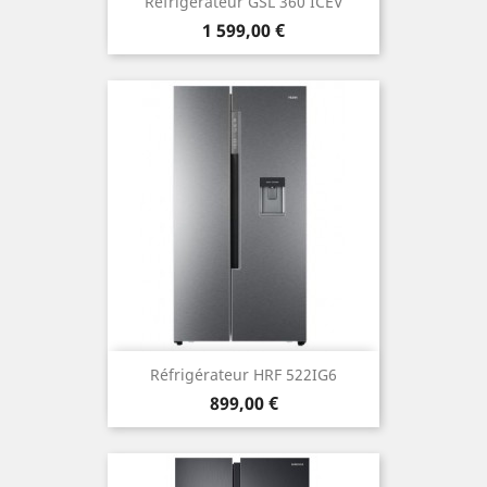
Réfrigérateur GSL 360 ICEV
Prix
1 599,00 €
Réfrigérateur HRF 522IG6
Prix
899,00 €