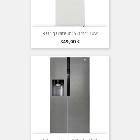
Réfrigérateur I55tm4110w
Prix
349,00 €