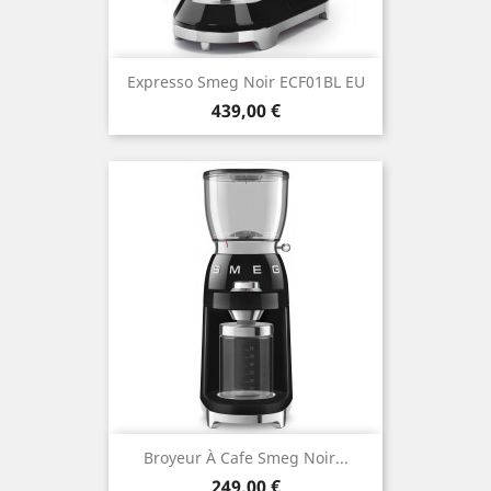
Expresso Smeg Noir ECF01BL EU
Prix
439,00 €
Broyeur À Cafe Smeg Noir...
Prix
249,00 €