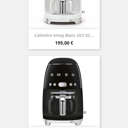
Cafetière Smeg Blanc DCF 02...
Prix
199,00 €