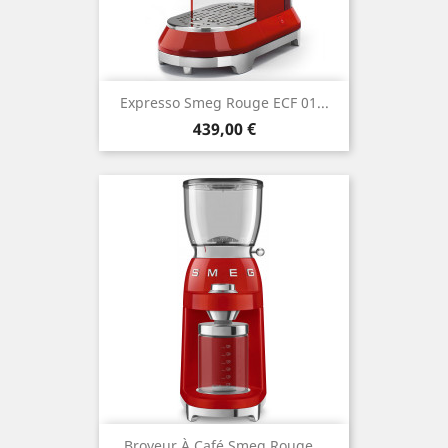
Expresso Smeg Rouge ECF 01...
Prix
439,00 €
Broyeur À Café Smeg Rouge...