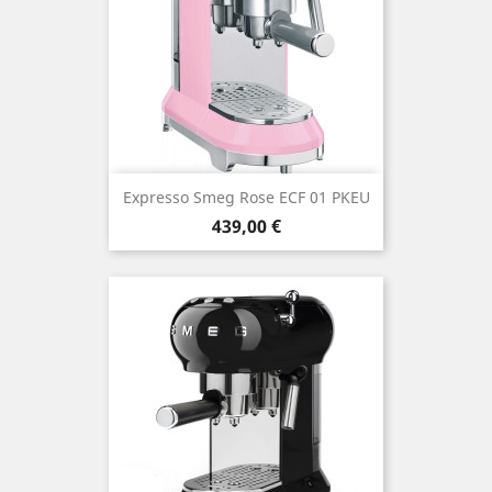
Expresso Smeg Rose ECF 01 PKEU
Prix
439,00 €