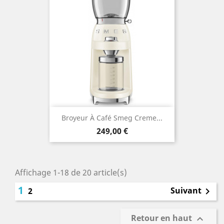
Broyeur À Café Smeg Creme...
Prix
249,00 €
Affichage 1-18 de 20 article(s)
1
Suivant
2

Retour en haut
