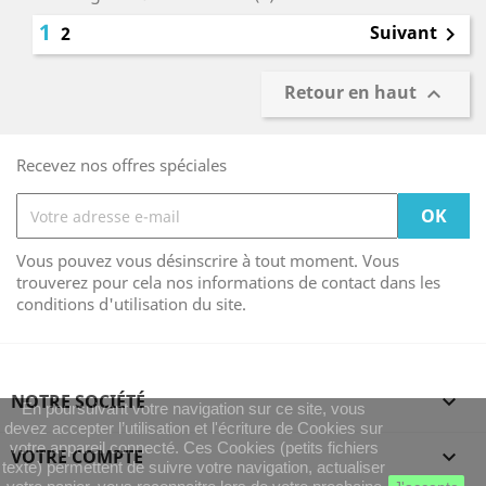
1
Suivant
2

Retour en haut

Recevez nos offres spéciales
Vous pouvez vous désinscrire à tout moment. Vous
trouverez pour cela nos informations de contact dans les
conditions d'utilisation du site.
NOTRE SOCIÉTÉ

En poursuivant votre navigation sur ce site, vous
devez accepter l’utilisation et l'écriture de Cookies sur
votre appareil connecté. Ces Cookies (petits fichiers
VOTRE COMPTE

texte) permettent de suivre votre navigation, actualiser