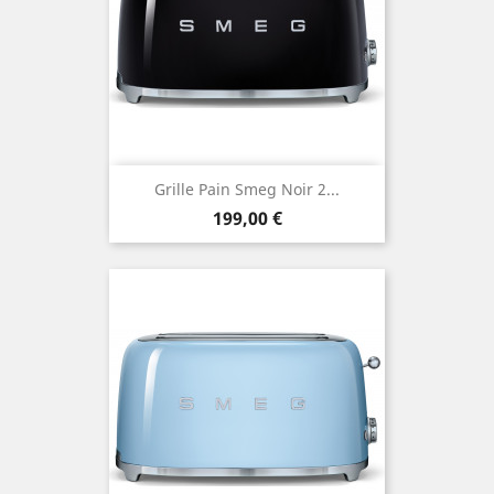
Grille Pain Smeg Noir 2...
Prix
199,00 €