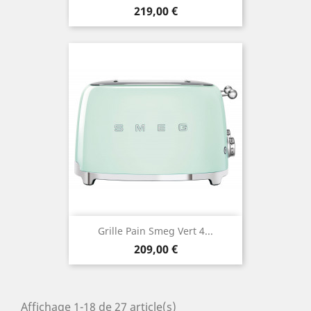
Prix
219,00 €
Grille Pain Smeg Vert 4...
Prix
209,00 €
Affichage 1-18 de 27 article(s)